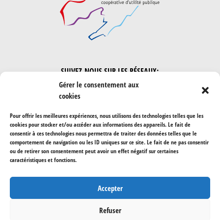
SUIVEZ-NOUS SUR LES RÉSEAUX:
Gérer le consentement aux
cookies
Pour offrir les meilleures expériences, nous utilisons des technologies telles que les
Protection des données
cookies pour stocker et/ou accéder aux informations des appareils. Le fait de
consentir à ces technologies nous permettra de traiter des données telles que le
comportement de navigation ou les ID uniques sur ce site. Le fait de ne pas consentir
ou de retirer son consentement peut avoir un effet négatif sur certaines
CONTACT
caractéristiques et fonctions.
021 613 08 70

Accepter

info@coop-arcenciel.ch
c/o Gabriel Winkler, Rue Louis-d’Orléans 33, 2000,

Refuser
Neuchâtel